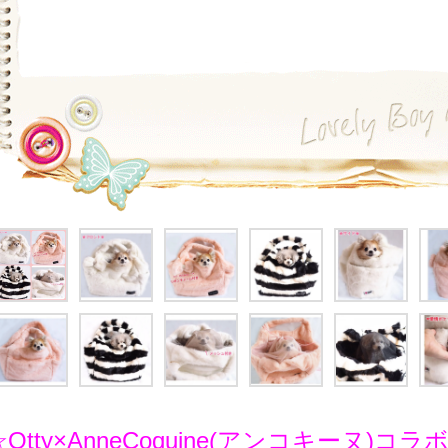
☆Otty×AnneCoquine(アンコキーヌ