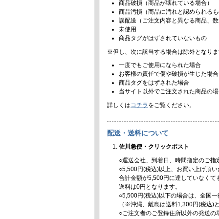
商品破損（商品が壊れている場合）
商品汚損（商品に汚れと認められるも
誤配送（ご注文内容と異なる商品、数
未使用
商品タグがはずされていないもの
※但し、次に該当する場合は除外となりま
一度でもご使用になられた場合
お客様の責任で傷や破損が生じた場合
商品タグをはずされた場合
当サイト以外でご注文された商品の場
詳しくは
コチラ
をご覧ください。
配送・送料について
佐川急便・クリックポスト
○運送会社、到着日、時間指定のご指
○5,500円(税込)以上、お買い上げ
合計金額が5,500円に達していなく
送料は0円となります。
○5,500円(税込)以下の場合は、全国
（※沖縄、離島は送料1,300円(税込
○ご注文者のご登録住所以外の発送の