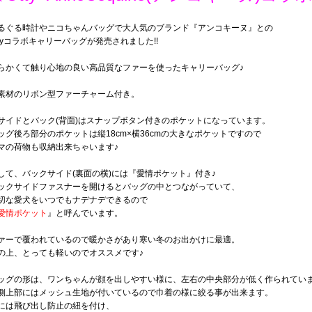
るぐる時計やニコちゃんバッグで大人気のブランド『アンコキーヌ』との
ttyコラボキャリーバッグが発売されました!!
らかくて触り心地の良い高品質なファーを使ったキャリーバッグ♪
素材のリボン型ファーチャーム付き。
サイドとバック(背面)はスナップボタン付きのポケットになっています。
ッグ後ろ部分のポケットは縦18cm×横36cmの大きなポケットですので
マの荷物も収納出来ちゃいます♪
して、バックサイド(裏面の横)には『愛情ポケット』付き♪
ックサイドファスナーを開けるとバッグの中とつながっていて、
切な愛犬をいつでもナデナデできるので
愛情ポケット
』と呼んでいます。
ァーで覆われているので暖かさがあり寒い冬のお出かけに最適。
の上、とっても軽いのでオススメです♪
ッグの形は、ワンちゃんが顔を出しやすい様に、左右の中央部分が低く作られてい
側上部にはメッシュ生地が付いているので巾着の様に絞る事が出来ます。
には飛び出し防止の紐を付け、