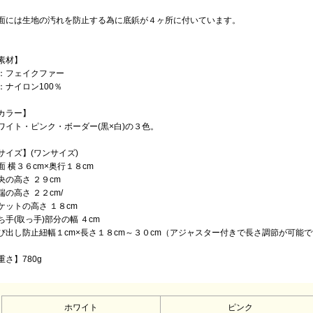
面には生地の汚れを防止する為に底鋲が４ヶ所に付いています。
素材】
：フェイクファー
：ナイロン100％
カラー】
ワイト・ピンク・ボーダー(黒×白)の３色。
サイズ】(ワンサイズ)
面 横３６cm×奥行１８cm
央の高さ ２９cm
端の高さ ２２cm/
ケットの高さ １８cm
ち手(取っ手)部分の幅 ４cm
び出し防止紐幅１cm×長さ１８cm～３０cm（アジャスター付きで長さ調節が可能
重さ】780g
ホワイト
ピンク