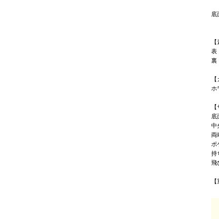
底
【
表
裏
【
ホ
【
底
中
両
ポ
持
飛
【