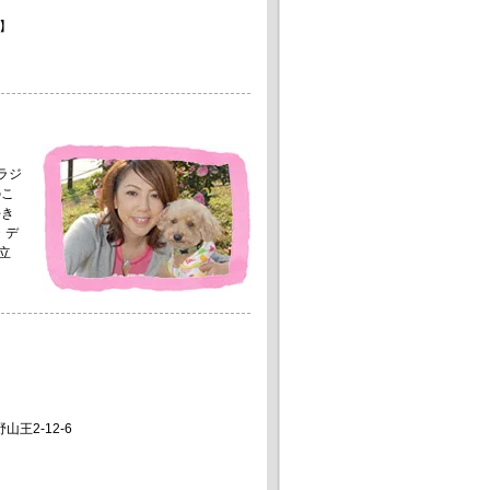
】
。
ラジ
のこ
好き
・デ
立
山王2-12-6