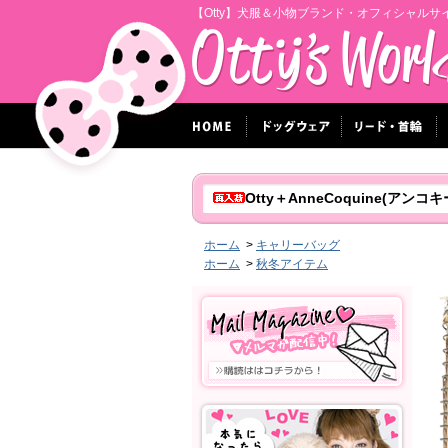
【Otty】犬服＆小物ブランド・オフィシャルサ
Otty＋AnneCoquine(ア
ホーム
>
キャリーバッグ
ホーム
>
秋冬アイテム