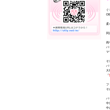
ぐ
O
柔
同
両
バ
マ
そ
バ
大
『
フ
そ
バ
中
中