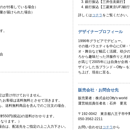
銀行振込【三井住友銀行】
のが付着している場合）
銀行振込【三菱東京UFJ銀行
量が届けられた場合）
詳しくは
コチラ
をご覧ください
す。
デザイナープロフィール
1996年グラビアでデビュー。
その後バラエティを中心にCM・
オ・舞台など幅広く活躍。幼少
合
ろから趣味だった洋服作りと犬
が高じて2005年には自身が企画
ザインした当ブランド～Otty～を
ち上げ、現在に至る。
販売会社・お問合せ先
定は受け付けておりません。
販売業者：株式会社Otty's world
頂いたお客様は送料無料とさせて頂きます。
運営統括責任者名：石井 要克
ても、送料無料商品を含んでのご注文の場合、
〒192-0042 東京都八王子市中野
一律550円(税込)の送料がかかります。
050-3562-2211
)となります。）
場合は、配送先をご指定の上ご入力下さい。
お問い合わせは
コチラ
から