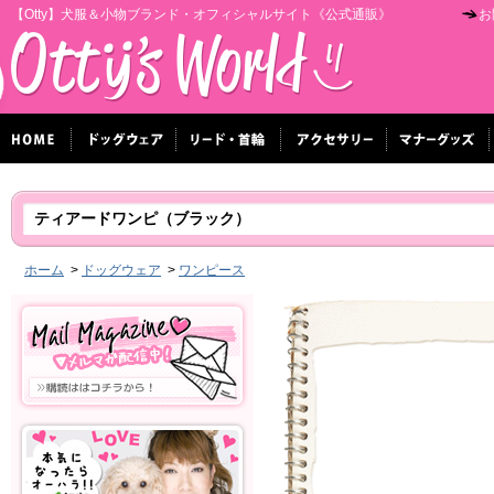
【Otty】犬服＆小物ブランド・オフィシャルサイト《公式通販》
お
ティアードワンピ（ブラック）
ホーム
>
ドッグウェア
>
ワンピース