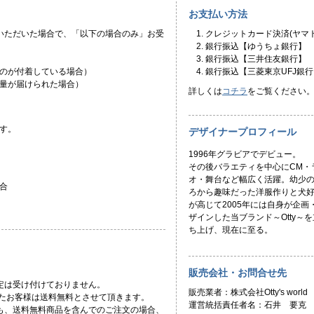
お支払い方法
いただいた場合で、「以下の場合のみ」お受
クレジットカード決済(ヤマト
銀行振込【ゆうちょ銀行】
銀行振込【三井住友銀行】
のが付着している場合）
銀行振込【三菱東京UFJ銀行
量が届けられた場合）
詳しくは
コチラ
をご覧ください
す。
デザイナープロフィール
1996年グラビアでデビュー。
その後バラエティを中心にCM・
オ・舞台など幅広く活躍。幼少
合
ろから趣味だった洋服作りと犬
が高じて2005年には自身が企画
ザインした当ブランド～Otty～を
ち上げ、現在に至る。
販売会社・お問合せ先
定は受け付けておりません。
販売業者：株式会社Otty's world
頂いたお客様は送料無料とさせて頂きます。
運営統括責任者名：石井 要克
ても、送料無料商品を含んでのご注文の場合、