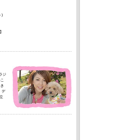
)
】
。
ラジ
のこ
好き
・デ
立