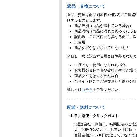
返品・交換について
返品・交換は商品到着後7日以内にご連絡
けするものとします。
商品破損（商品が壊れている場合）
商品汚損（商品に汚れと認められるも
誤配送（ご注文内容と異なる商品、数
未使用
商品タグがはずされていないもの
※但し、次に該当する場合は除外となりま
一度でもご使用になられた場合
お客様の責任で傷や破損が生じた場合
商品タグをはずされた場合
当サイト以外でご注文された商品の場
詳しくは
コチラ
をご覧ください。
配送・送料について
佐川急便・クリックポスト
○運送会社、到着日、時間指定のご指
○5,500円(税込)以上、お買い上げ
合計金額が5,500円に達していなく