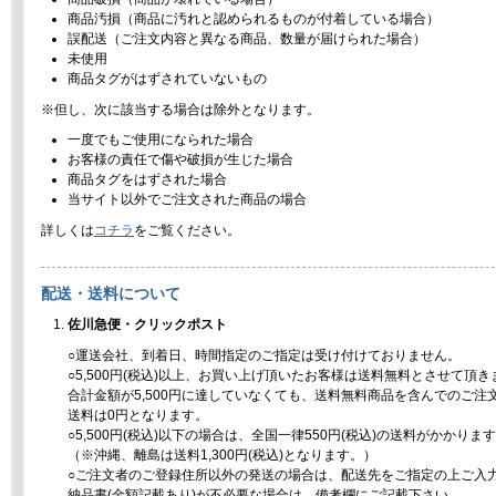
商品汚損（商品に汚れと認められるものが付着している場合）
誤配送（ご注文内容と異なる商品、数量が届けられた場合）
未使用
商品タグがはずされていないもの
※但し、次に該当する場合は除外となります。
一度でもご使用になられた場合
お客様の責任で傷や破損が生じた場合
商品タグをはずされた場合
当サイト以外でご注文された商品の場合
詳しくは
コチラ
をご覧ください。
配送・送料について
佐川急便・クリックポスト
○運送会社、到着日、時間指定のご指定は受け付けておりません。
○5,500円(税込)以上、お買い上げ頂いたお客様は送料無料とさせて頂き
合計金額が5,500円に達していなくても、送料無料商品を含んでのご注
送料は0円となります。
○5,500円(税込)以下の場合は、全国一律550円(税込)の送料がかかりま
（※沖縄、離島は送料1,300円(税込)となります。）
○ご注文者のご登録住所以外の発送の場合は、配送先をご指定の上ご入
納品書(金額記載あり)が不必要な場合は、備考欄にご記載下さい。