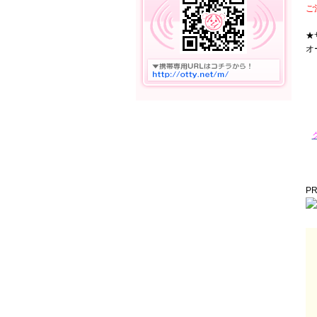
ご
★
オ
P