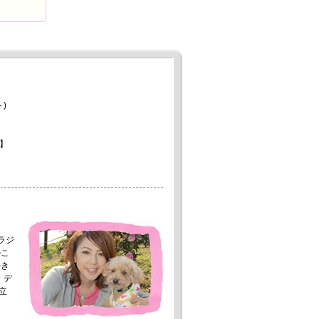
)
】
。
ラジ
のこ
好き
・デ
立