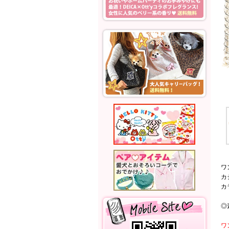
ワ
カ
カ
◎
ワ