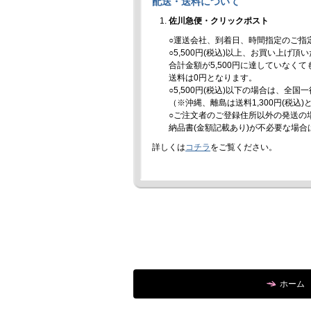
配送・送料について
佐川急便・クリックポスト
○運送会社、到着日、時間指定のご指
○5,500円(税込)以上、お買い上げ
合計金額が5,500円に達していなく
送料は0円となります。
○5,500円(税込)以下の場合は、全国
（※沖縄、離島は送料1,300円(税込
○ご注文者のご登録住所以外の発送の
納品書(金額記載あり)が不必要な場
詳しくは
コチラ
をご覧ください。
ホーム