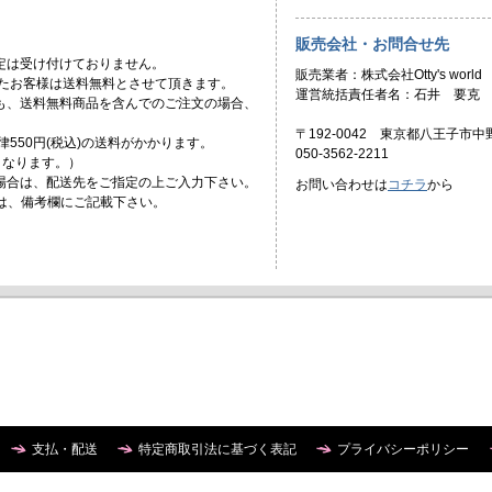
販売会社・お問合せ先
定は受け付けておりません。
販売業者：株式会社Otty's world
頂いたお客様は送料無料とさせて頂きます。
運営統括責任者名：石井 要克
ても、送料無料商品を含んでのご注文の場合、
〒192-0042 東京都八王子市中野
一律550円(税込)の送料がかかります。
050-3562-2211
)となります。）
場合は、配送先をご指定の上ご入力下さい。
お問い合わせは
コチラ
から
合は、備考欄にご記載下さい。
支払・配送
特定商取引法に基づく表記
プライバシーポリシー