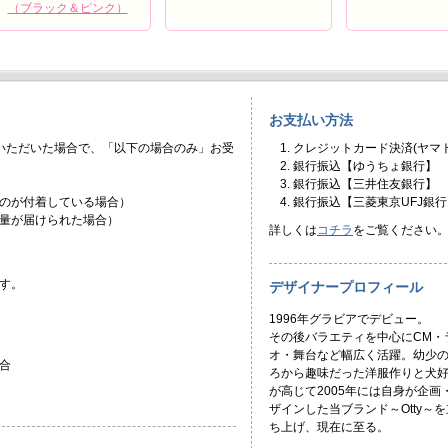
（ブラック＆ピンク）
お支払い方法
いただいた場合で、「以下の場合のみ」お受
クレジットカード決済(ヤマト
銀行振込【ゆうちょ銀行】
銀行振込【三井住友銀行】
のが付着している場合）
銀行振込【三菱東京UFJ銀行
量が届けられた場合）
詳しくは
コチラ
をご覧ください
す。
デザイナープロフィール
1996年グラビアでデビュー。
その後バラエティを中心にCM・
オ・舞台など幅広く活躍。幼少
合
ろから趣味だった洋服作りと犬
が高じて2005年には自身が企画
ザインした当ブランド～Otty～を
ち上げ、現在に至る。