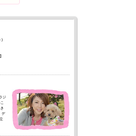
)
】
。
ラジ
のこ
好き
・デ
立