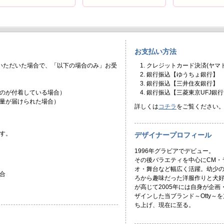
お支払い方法
いただいた場合で、「以下の場合のみ」お受
クレジットカード決済(ヤマト
銀行振込【ゆうちょ銀行】
銀行振込【三井住友銀行】
のが付着している場合）
銀行振込【三菱東京UFJ銀行
量が届けられた場合）
詳しくは
コチラ
をご覧ください
す。
デザイナープロフィール
1996年グラビアでデビュー。
その後バラエティを中心にCM・
オ・舞台など幅広く活躍。幼少
合
ろから趣味だった洋服作りと犬
が高じて2005年には自身が企画
ザインした当ブランド～Otty～を
ち上げ、現在に至る。