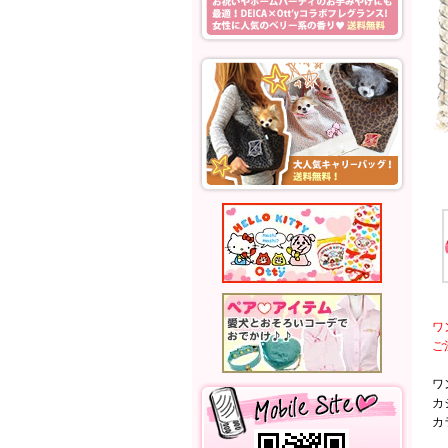
ワ
ご
ワ
カ
カ