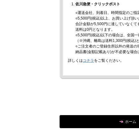
佐川急便・クリックポスト
○運送会社、到着日、時間指定のご指
○5,500円(税込)以上、お買い上げ
合計金額が5,500円に達していなく
送料は0円となります。
○5,500円(税込)以下の場合は、全国
（※沖縄、離島は送料1,300円(税込
○ご注文者のご登録住所以外の発送の
納品書(金額記載あり)が不必要な場
詳しくは
コチラ
をご覧ください。
ホーム