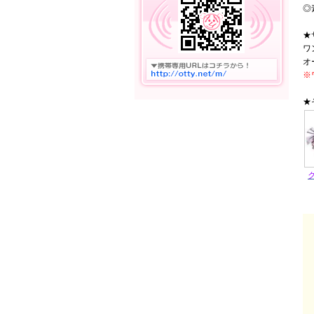
◎
★
ワ
オ
※
★