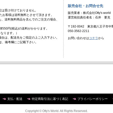
販売会社・お問合せ先
定は受け付けておりません。
販売業者：株式会社Otty's world
頂いたお客様は送料無料とさせて頂きます。
運営統括責任者名：石井 要克
ても、送料無料商品を含んでのご注文の場合、
〒192-0042 東京都八王子市中野
一律550円(税込)の送料がかかります。
050-3562-2211
)となります。）
場合は、配送先をご指定の上ご入力下さい。
お問い合わせは
コチラ
から
合は、備考欄にご記載下さい。
支払・配送
特定商取引法に基づく表記
プライバシーポリシー
Copyright © Otty's World. All Rights Reserved.