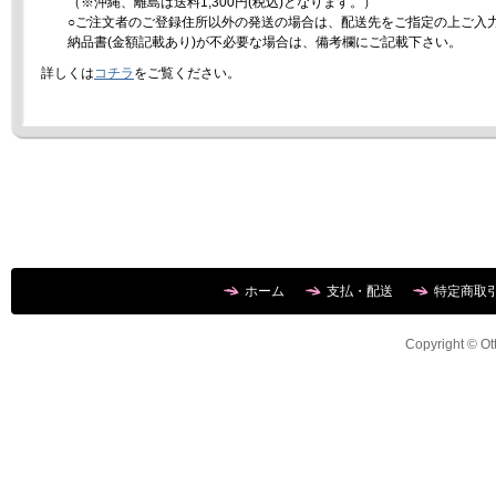
（※沖縄、離島は送料1,300円(税込)となります。）
○ご注文者のご登録住所以外の発送の場合は、配送先をご指定の上ご入
納品書(金額記載あり)が不必要な場合は、備考欄にご記載下さい。
詳しくは
コチラ
をご覧ください。
ホーム
支払・配送
特定商取
Copyright © Ott