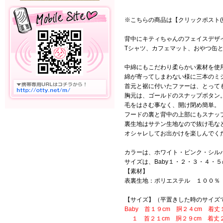
※こちらの商品は【クリックポスト(
背中にキティちゃんのフェイスデザ
Tシャツ、カフェマット、おやつ缶
中綿にもこだわり柔らかい素材を使
綿が寄ってしまわない様に三本のミ
首元と裾に付いたファーは、とって
胸元は、ゴールドのスナップボタン
毛をはさむ事なく、開け閉め簡単。
フードの裏と背中の上部にもスナッ
裏生地はサテン生地なので抜け毛な
オシャレしてお出かけを楽しんでく
カラーは、ホワイト・ピンク・シル
サイズは、Baby１・２・３・４・
【素材】
表裏生地：ポリエステル １００％
【サイズ】（平置きした時のサイズ
Baby 首１９cm 胴２４cm 着丈
１ 首２１cm 胴２９cm 着丈２