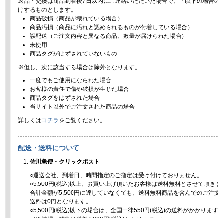
返品・交換は商品到着後7日以内にご連絡いただいた場合で、「以下の場合
けするものとします。
商品破損（商品が壊れている場合）
商品汚損（商品に汚れと認められるものが付着している場合）
誤配送（ご注文内容と異なる商品、数量が届けられた場合）
未使用
商品タグがはずされていないもの
※但し、次に該当する場合は除外となります。
一度でもご使用になられた場合
お客様の責任で傷や破損が生じた場合
商品タグをはずされた場合
当サイト以外でご注文された商品の場合
詳しくは
コチラ
をご覧ください。
配送・送料について
佐川急便・クリックポスト
○運送会社、到着日、時間指定のご指定は受け付けておりません。
○5,500円(税込)以上、お買い上げ頂いたお客様は送料無料とさせて頂き
合計金額が5,500円に達していなくても、送料無料商品を含んでのご注
送料は0円となります。
○5,500円(税込)以下の場合は、全国一律550円(税込)の送料がかかりま