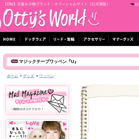
【Otty】犬服＆小物ブランド・オフィシャルサイト《公式通販》
お
マジックテープワッペン『U』
ホーム
>
グッズ
>
ワッペン