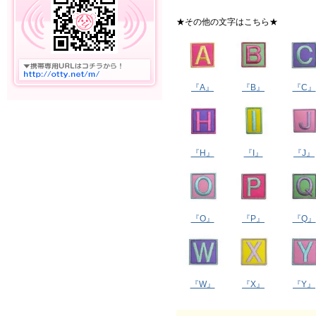
★その他の文字はこちら★
『A』
『B』
『C』
『H』
『I』
『J』
『O』
『P』
『Q』
『W』
『X』
『Y』