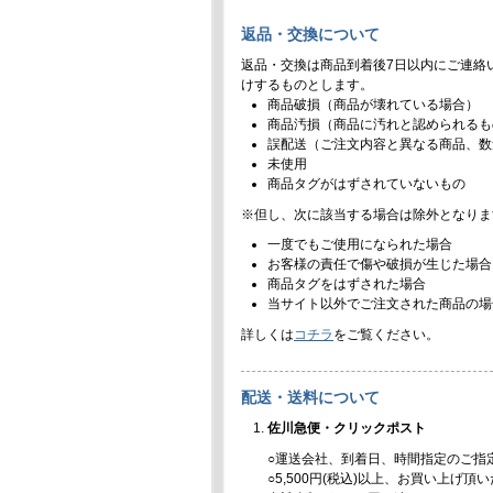
返品・交換について
返品・交換は商品到着後7日以内にご連絡
けするものとします。
商品破損（商品が壊れている場合）
商品汚損（商品に汚れと認められるも
誤配送（ご注文内容と異なる商品、数
未使用
商品タグがはずされていないもの
※但し、次に該当する場合は除外となりま
一度でもご使用になられた場合
お客様の責任で傷や破損が生じた場合
商品タグをはずされた場合
当サイト以外でご注文された商品の場
詳しくは
コチラ
をご覧ください。
配送・送料について
佐川急便・クリックポスト
○運送会社、到着日、時間指定のご指
○5,500円(税込)以上、お買い上げ