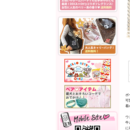
ボ
可
着
ウ
牛
に