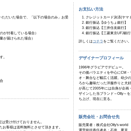
お支払い方法
いただいた場合で、「以下の場合のみ」お受
クレジットカード決済(ヤマト
銀行振込【ゆうちょ銀行】
銀行振込【三井住友銀行】
のが付着している場合）
銀行振込【三菱東京UFJ銀行
量が届けられた場合）
詳しくは
コチラ
をご覧ください
す。
デザイナープロフィール
1996年グラビアでデビュー。
その後バラエティを中心にCM・
オ・舞台など幅広く活躍。幼少
合
ろから趣味だった洋服作りと犬
が高じて2005年には自身が企画
ザインした当ブランド～Otty～を
ち上げ、現在に至る。
販売会社・お問合せ先
定は受け付けておりません。
販売業者：株式会社Otty's world
頂いたお客様は送料無料とさせて頂きます。
運営統括責任者名：石井 要克