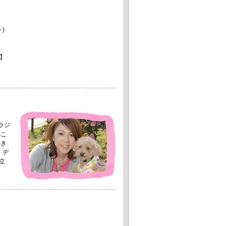
)
】
。
ラジ
のこ
好き
・デ
立