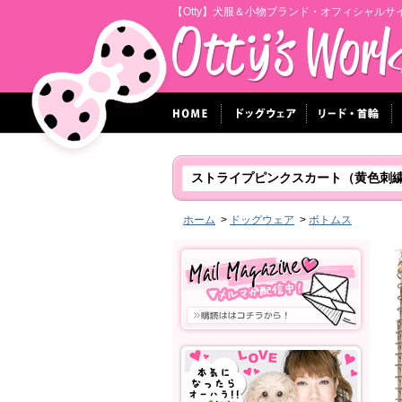
【Otty】犬服＆小物ブランド・オフィシャルサ
ストライプピンクスカート（黄色刺
ホーム
>
ドッグウェア
>
ボトムス